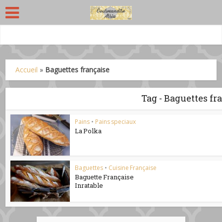
Accueil
»
Baguettes française
Tag - Baguettes fr
Pains
•
Pains speciaux
La Polka
Baguettes
•
Cuisine Française
Baguette Française
Inratable