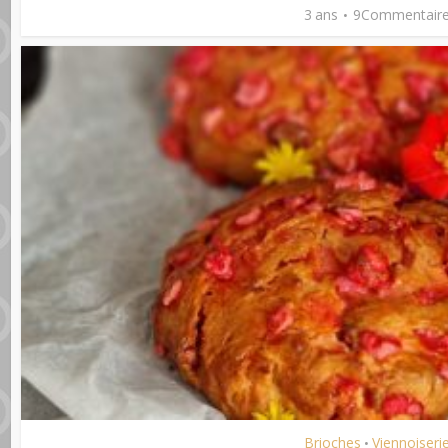
3 ans
9Commentair
Brioches
Viennoiseri
•