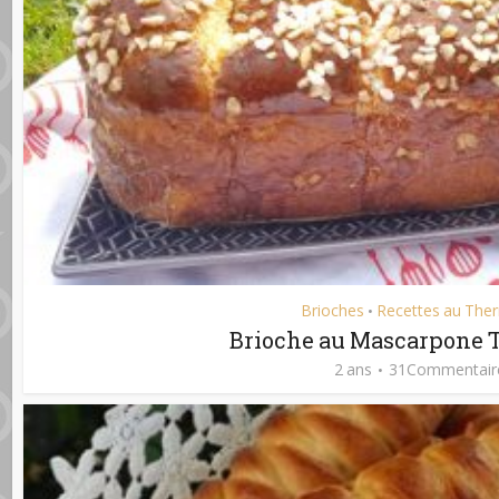
Brioches
Recettes au The
•
Brioche au Mascarpone
2 ans
31Commentair