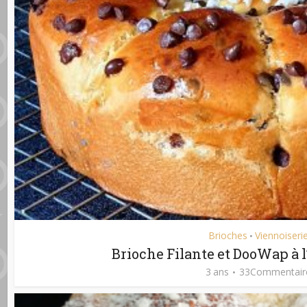
Brioches
Viennoiseri
•
Brioche Filante et DooWap à l
3 ans
33Commentair