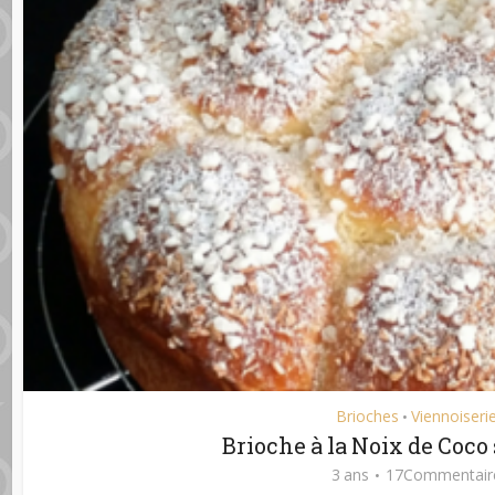
Brioches
Viennoiseri
•
Brioche à la Noix de Coco
3 ans
17Commentair