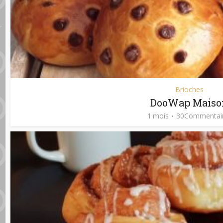
Brioches
DooWap Maiso
1 mois
30Commentai