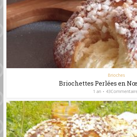
Brioches
Briochettes Perlées en Nœ
1 an
43Commentair