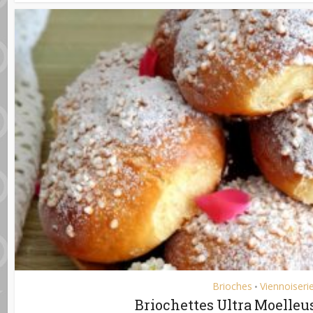
Brioches
Viennoiseri
•
Briochettes Ultra Moelleu