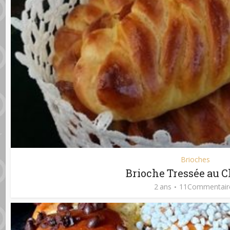
Brioches
Brioche Tressée au C
2 ans
11Commentair