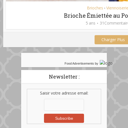
Brioches
Viennoiseri
•
Brioche Émiettée au P
5 ans
31Commentair
Charger Plus
Food Advertisements
by
Newsletter :
Saisir votre adresse email: