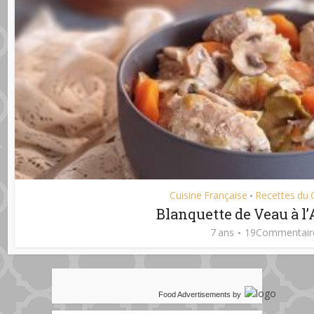
Cuisine Française
Recettes du 
•
Blanquette de Veau à l
7 ans
19Commentair
Food Advertisements
by