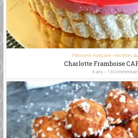
Pâtisserie Française
Recettes du
•
Charlotte Framboise CAP
6 ans
13Commentair