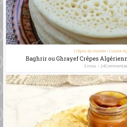
Crêpes du monde
Cuisine A
•
Baghrir ou Ghrayef Crêpes Algérienn
3 mois
24Commentai