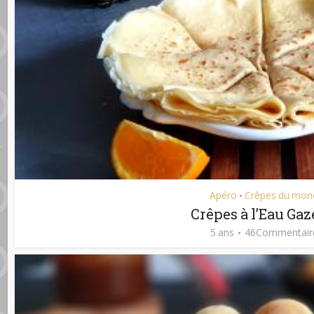
Apéro
Crêpes du mon
•
Crêpes à l’Eau Ga
5 ans
46Commentair