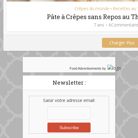
Crêpes du monde
Recettes au
•
Pâte à Crêpes sans Repos au 
7 ans
6Commentair
Charger Plus
Food Advertisements
by
Newsletter :
Saisir votre adresse email: