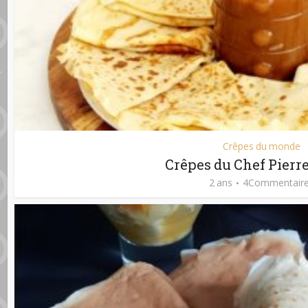
Crêpes du monde
Crêpes du Chef Pier
2 ans
4Commentair