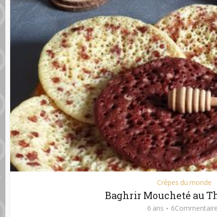
Crêpes du monde
Baghrir Moucheté au 
6 ans
6Commentair