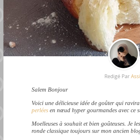
Redigé Par
Ass
Salem Bonjour
Voici une délicieuse idée de goûter qui ravira
perlées
en
nœud
hyper gourmandes avec ce su
Moelleuses à souhait et bien goûteuses. Je le
ronde classique toujours sur mon ancien blo