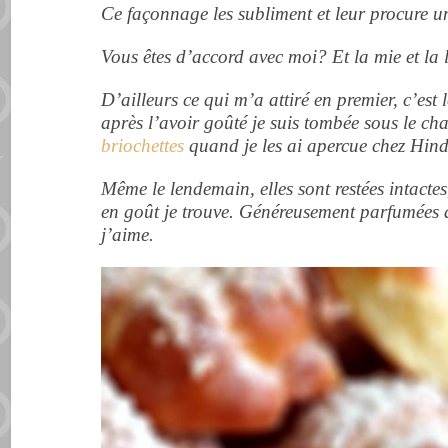
Ce façonnage les subliment et leur procure u
Vous êtes d’accord avec moi? Et la mie et la
D’ailleurs ce qui m’a attiré en premier, c’est l
après l’
avoir
goûté je
suis
tombée sous le
ch
briochettes
quand je les ai apercue chez Hind
Même le lendemain, elles sont restées intacte
en goût je trouve. Généreusement parfumées au
j’aime.