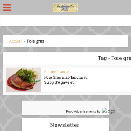
Accueil
»
Foie gras
Tag - Foie gr
Cuisine Française
Foie Gras à la Plancha au
Sirop d’Agave et...
Food Advertisements
by
Newsletter :