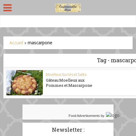
Accueil
»
mascarpone
Tag - mascarp
Moelleux Sucrés et Salés
Gâteau Moelleux aux
Pommes et Mascarpone
Food Advertisements
by
Newsletter :