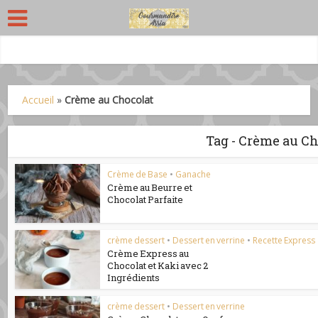
Accueil
»
Crème au Chocolat
Tag - Crème au Ch
Crème de Base
•
Ganache
Crème au Beurre et
Chocolat Parfaite
crème dessert
•
Dessert en verrine
•
Recette Express
Crème Express au
Chocolat et Kaki avec 2
Ingrédients
crème dessert
•
Dessert en verrine