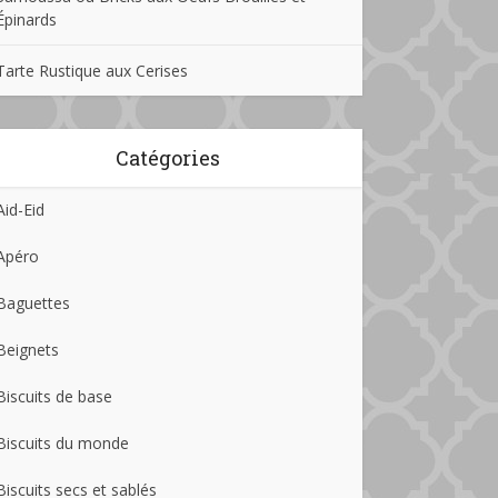
Épinards
Tarte Rustique aux Cerises
Catégories
Aid-Eid
Apéro
Baguettes
Beignets
Biscuits de base
Biscuits du monde
Biscuits secs et sablés