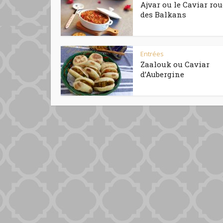
Ajvar ou le Caviar ro
des Balkans
Entrées
Zaalouk ou Caviar
d’Aubergine