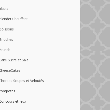
blabla
Blender Chauffant
Boissons
Brioches
Brunch
Cake Sucré et Salé
CheeseCakes
Chorbas Soupes et Veloutés
compotes
Concours et Jeux