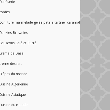
Confiserie
confits
Confiture marmelade gelée pâte a tartiner caramal
Cookies Brownies
Couscous Salé et Sucré
Crème de Base
crème dessert
Crêpes du monde
Cuisine Algérienne
Cuisine Asiatique
Cuisine du monde