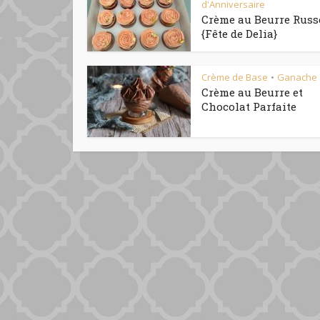
d'Anniversaire
Crème au Beurre Russ
{Fête de Delia}
Crème de Base
Ganache
•
Crème au Beurre et
Chocolat Parfaite