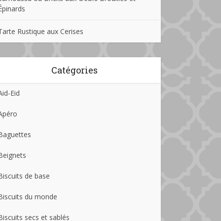
Épinards
Tarte Rustique aux Cerises
Catégories
Aid-Eid
Apéro
Baguettes
Beignets
Biscuits de base
Biscuits du monde
Biscuits secs et sablés