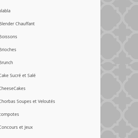
blabla
Blender Chauffant
Boissons
Brioches
Brunch
Cake Sucré et Salé
CheeseCakes
Chorbas Soupes et Veloutés
compotes
Concours et Jeux