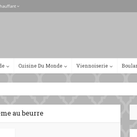
hauffant
de
Cuisine Du Monde
Viennoiserie
Boula
ème au beurre