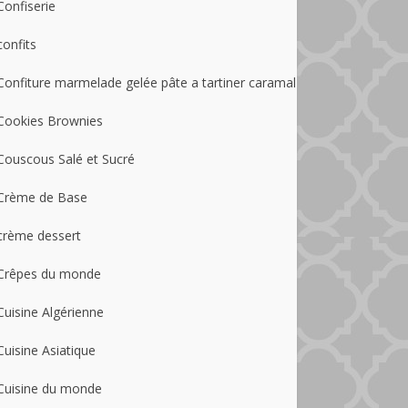
Confiserie
confits
Confiture marmelade gelée pâte a tartiner caramal
Cookies Brownies
Couscous Salé et Sucré
Crème de Base
crème dessert
Crêpes du monde
Cuisine Algérienne
Cuisine Asiatique
Cuisine du monde