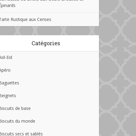
Épinards
Tarte Rustique aux Cerises
Catégories
Aid-Eid
Apéro
Baguettes
Beignets
Biscuits de base
Biscuits du monde
Biscuits secs et sablés