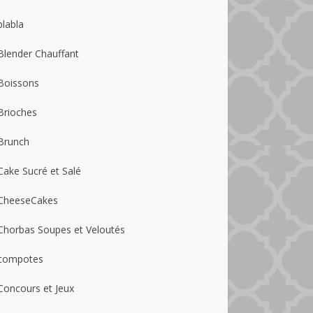
blabla
Blender Chauffant
Boissons
Brioches
Brunch
Cake Sucré et Salé
CheeseCakes
Chorbas Soupes et Veloutés
compotes
Concours et Jeux