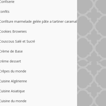
Confiserie
confits
Confiture marmelade gelée pâte a tartiner caramal
Cookies Brownies
Couscous Salé et Sucré
Crème de Base
crème dessert
Crêpes du monde
Cuisine Algérienne
Cuisine Asiatique
Cuisine du monde