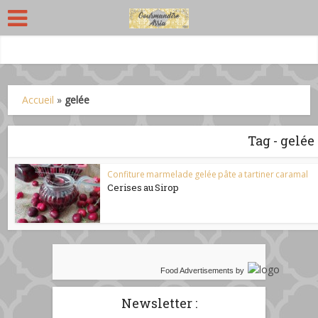
Accueil
»
gelée
Tag - gelée
Confiture marmelade gelée pâte a tartiner caramal
Cerises au Sirop
Food Advertisements
by
Newsletter :