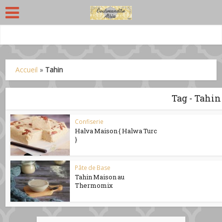
Accueil
»
Tahin
Tag - Tahin
Confiserie
Halva Maison { Halwa Turc
}
Pâte de Base
Tahin Maison au
Thermomix