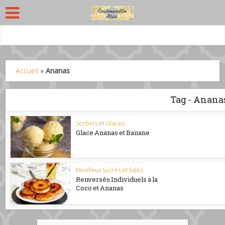
Accueil
»
Ananas
Tag - Anana
Sorbets et Glaces
Glace Ananas et Banane
Moelleux Sucrés et Salés
Renversés Individuels à la
Coco et Ananas