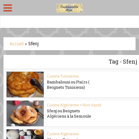
Accueil
»
Sfenj
Tag - Sfenj
Cuisine Tunisienne
Bambalouni ou Ftaïrs (
Beignets Tunisiens)
Cuisine Algérienne
•
Non classé
Sfenj ou Beignets
Algériens à la Semoule
Cuisine Algérienne