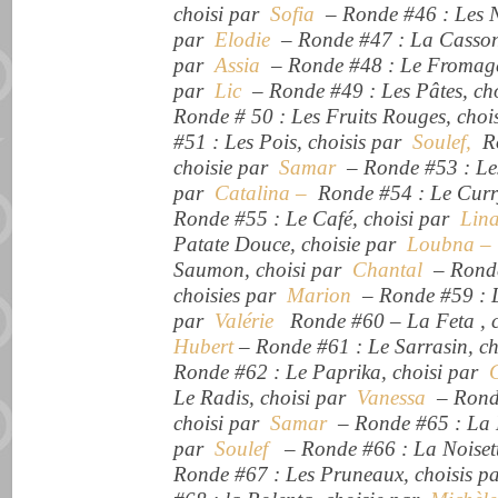
choisi par
Sofia
– Ronde #46 : Les N
par
Elodie
– Ronde #47 : La Casson
par
Assia
– Ronde #48 : Le Fromage 
par
Lic
– Ronde #49 : Les Pâtes, ch
Ronde # 50 : Les Fruits Rouges, cho
#51 : Les Pois, choisis par
Soulef,
Ro
choisie par
Samar
– Ronde #53 : Les
par
Catalina –
Ronde #54 : Le Curr
Ronde #55 : ​​Le Café, choisi par
Lin
Patate Douce, choisie par
Loubna –
Saumon, choisi par
Chantal
– Ronde 
choisies par
Marion
– Ronde #59 : Le
par
Valérie
Ronde #60 – La Feta , 
Hubert
– Ronde #61 : Le Sarrasin, c
Ronde #62 : Le Paprika, choisi par
C
Le Radis, choisi par
Vanessa
– Rond
choisi par
Samar
– Ronde #65 : La 
par
Soulef
– Ronde #66 : La Noisett
Ronde #67 : Les Pruneaux, choisis 