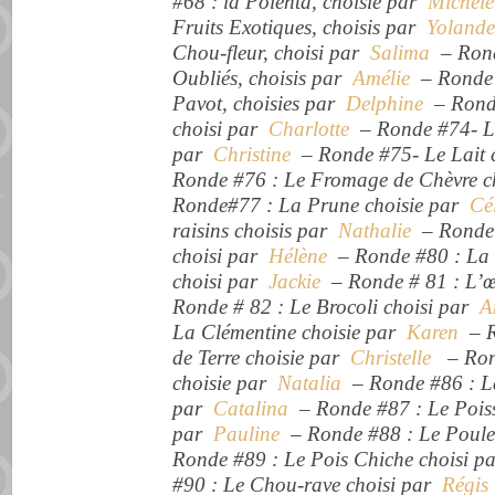
#68 : la Polenta, choisie par
Michèl
Fruits Exotiques, choisis par
Yolande
Chou-fleur, choisi par
Salima
– Rond
Oubliés, choisis par
Amélie
– Ronde 
Pavot, choisies par
Delphine
– Rond
choisi par
Charlotte
– Ronde #74- L
par
Christine
– Ronde #75- Le Lait 
Ronde #76 : Le Fromage de Chèvre c
Ronde#77 : La Prune choisie par
Cé
raisins choisis par
Nathalie
– Ronde #
choisi par
Hélène
– Ronde #80 : La 
choisi par
Jackie
– Ronde # 81 : L’œ
Ronde # 82 : Le Brocoli choisi par
A
La Clémentine choisie par
Karen
– R
de Terre choisie par
Christelle
– Rond
choisie par
Natalia
– Ronde #86 : La
par
Catalina
– Ronde #87 : Le Poiss
par
Pauline
– Ronde #88 : Le Poule
Ronde #89 : Le Pois Chiche choisi 
#90 : Le Chou-rave choisi par
Régis