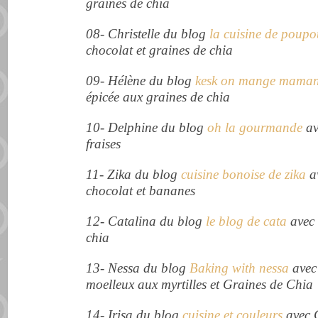
graines de chia
08- Christelle du blog
la cuisine de poupo
chocolat et graines de chia
09- Hélène du blog
kesk on mange mama
épicée aux graines de chia
10- Delphine du blog
oh la gourmande
av
fraises
11- Zika du blog
cuisine bonoise de zika
a
chocolat et bananes
12- Catalina du blog
le blog de cata
avec 
chia
13- Nessa du blog
Baking with nessa
avec
moelleux aux myrtilles et Graines de Chia
14- Irisa du blog
cuisine et couleurs
avec 