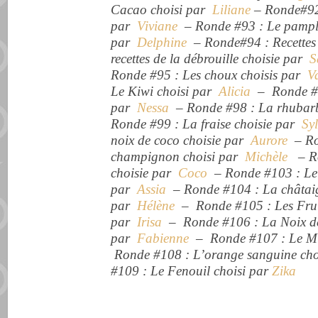
Cacao choisi par
Liliane
– Ronde#92 
par
Viviane
– Ronde #93 : Le pampl
par
Delphine
– Ronde#94 : Recettes 
recettes de la débrouille choisie par
S
Ronde #95 : Les choux choisis par
V
Le Kiwi choisi par
Alicia
– Ronde #97
par
Nessa
– Ronde #98 : La rhubar
Ronde #99 : La fraise choisie par
Syl
noix de coco choisie par
Aurore
– Ro
champignon choisi par
Michèle
– Ro
choisie par
Coco
– Ronde #103 : Le 
par
Assia
– Ronde #104 : La châtaig
par
Hélène
– Ronde #105 : Les Fruit
par
Irisa
– Ronde #106 : La Noix de
par
Fabienne
– Ronde #107 : Le Mi
Ronde #108 : L’orange sanguine ch
#109 : Le Fenouil choisi par
Zika