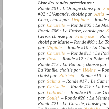
Liste des rondes précédentes :
Ronde #01 : L’Orange choisi par
Sou
#02 : L’Amande, choisie par
Assia
– 
Coco, choisi par
Delphine
– Ronde #
par
Christelle
– Ronde #05 : Le Miel
Ronde #06 : La Fraise, choisie par
S
Cerise, choisie par
Françoise
– Ronde
choisi par Marie – Ronde #09 : La To
par
Virginie
– Ronde #10 : La Courge
par
Christelle
– Ronde #11 : Le Potir
par
Rosa
– Ronde #12 : La Poire, c
Ronde #13 : La Banane, choisie par
La Vanille, choisie par
Hélène
– Rond
choisi par
Patricia
– Ronde #16 : Le 
par
Salima
– Ronde #17 : Le Camemb
par
Christelle
– Ronde #18 : La Bette
par
Gabrielle
– Ronde #19 : Les Gra
par
Soulef
– Ronde #20 : La Menthe
Ronde #21 : La Crevette, choisie pa