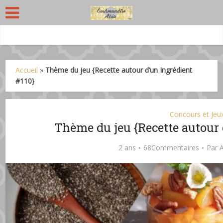
Accueil
»
Thème du jeu {Recette autour d’un Ingrédient
#110}
Concours et Jeu
Thème du jeu {Recette autour 
2 ans
68Commentaires
Par
A