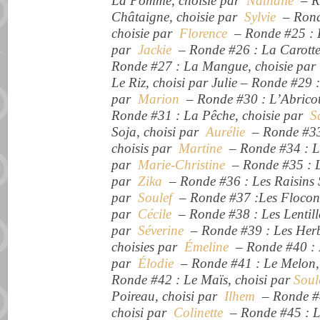
La Pomme, choisie par
Nathalie
– Ro
Châtaigne, choisie par
Sylvie
– Ronde
choisie par
Florence
– Ronde #25 : L
par
Jackie
– Ronde #26 : La Carotte
Ronde #27 : La Mangue, choisie pa
Le Riz, choisi par Julie – Ronde #29 
par
Marion
– Ronde #30 : L’Abricot
Ronde #31 : La Pêche, choisie par
S
Soja, choisi par
Aurélie
– Ronde #33
choisis par
Martine
– Ronde #34 : Le
par
Marie-Christine
– Ronde #35 : L
par
Zika
– Ronde #36 : Les Raisins S
par
Soulef
– Ronde #37 :Les Flocons
par
Cécile
– Ronde #38 : Les Lentille
par
Séverine
– Ronde #39 : Les Herb
choisies par
Émeline
– Ronde #40 : L
par
Élodie
– Ronde #41 : Le Melon,
Ronde #42 : Le Maïs, choisi par
Soul
Poireau, choisi par
Ilhem
– Ronde #4
choisi par
Colinette
– Ronde #45 : L