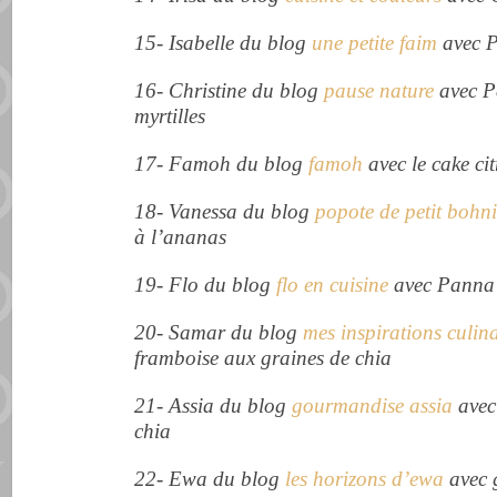
15- Isabelle du blog
une petite faim
avec P
16- Christine du blog
pause nature
avec Pe
myrtilles
17- Famoh du blog
famoh
avec le cake cit
18- Vanessa du blog
popote de petit bohn
à l’ananas
19- Flo du blog
flo en cuisine
avec Panna c
20- Samar du blog
mes inspirations culina
framboise aux graines de chia
21-
Assia du blog
gourmandise assia
avec
chia
22- Ewa du blog
les horizons d’ewa
avec g