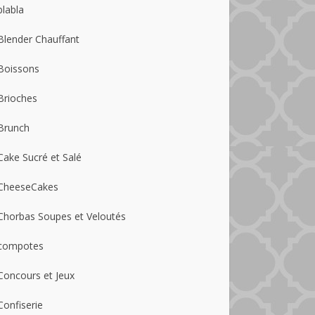
blabla
Blender Chauffant
Boissons
Brioches
Brunch
Cake Sucré et Salé
CheeseCakes
Chorbas Soupes et Veloutés
compotes
Concours et Jeux
Confiserie