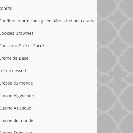
confits
Confiture marmelade gelée pâte a tartiner caramal
Cookies Brownies
Couscous Salé et Sucré
Crème de Base
crème dessert
Crêpes du monde
Cuisine Algérienne
Cuisine Asiatique
Cuisine du monde
Cuisine Française