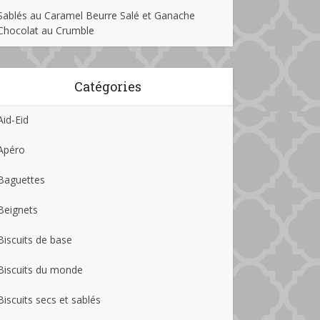
Sablés au Caramel Beurre Salé et Ganache
Chocolat au Crumble
Catégories
Aid-Eid
Apéro
Baguettes
Beignets
Biscuits de base
Biscuits du monde
Biscuits secs et sablés