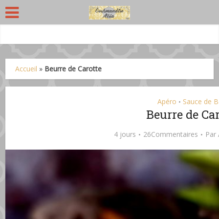
Accueil
»
Beurre de Carotte
Apéro
Sauce de 
•
Beurre de Car
4 jours
26Commentaires
Par