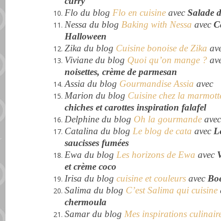
curry
Flo du blog
Flo en cuisine
avec
Salade de
Nessa du blog
Baking with Nessa
avec
C
Halloween
Zika du blog
Cuisine bonoise de Zika
av
Viviane du blog
Quoi qu’on mange ?
av
noisettes, crème de parmesan
Assia du blog
Gourmandise Assia
avec
Marion du blog
Cuisine chez la marmott
chiches et carottes inspiration falafel
Delphine du blog
Oh la gourmande
ave
Catalina du blog
Le blog de cata
avec
Le
saucisses fumées
Ewa du blog
Les horizons de Ewa
avec
et crème coco
Irisa du blog
cuisine et couleurs
avec
Boe
Salima du blog
C’est Salima qui cuisine
chermoula
Samar du blog
Mes inspirations culinair