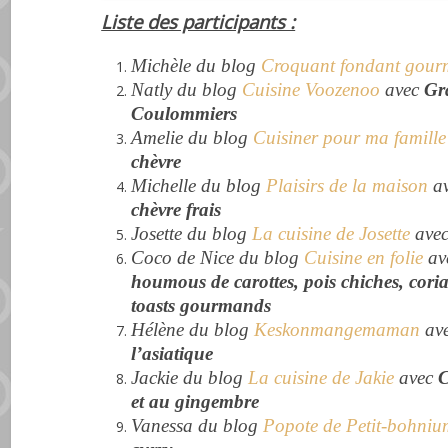
Liste des participants :
Michèle du blog
Croquant fondant gou
Natly du blog
Cuisine Voozenoo
avec
Gra
Coulommiers
Amelie du blog
Cuisiner pour ma famille
chèvre
Michelle du blog
Plaisirs de la maison
a
chèvre frais
Josette du blog
La cuisine de Josette
ave
Coco de Nice du blog
Cuisine en folie
av
houmous de carottes, pois chiches, coria
toasts gourmands
Hélène du blog
Keskonmangemaman
av
l’asiatique
Jackie du blog
La cuisine de Jakie
avec
C
et au gingembre
Vanessa du blog
Popote de Petit-bohniu