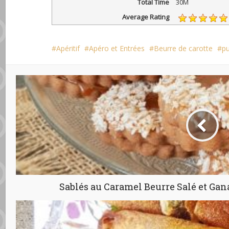
Total Time
30M
Average Rating
Apéritif
Apéro et Entrées
Beurre de carotte
p
Sablés au Caramel Beurre Salé et Ga