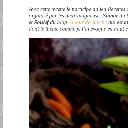
Avec cette recette je participe au jeu Recette
organisé par les deux blogueuses
Samar
du 
et
Soulef
du blog
Amour de cuisine
qui est a
dont le thème comme je l’ai évoqué en haut c