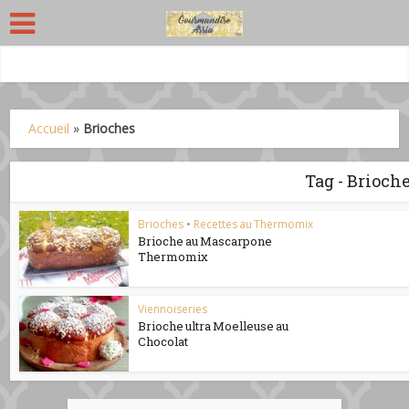
Accueil
»
Brioches
Tag - Brioch
Brioches
•
Recettes au Thermomix
Brioche au Mascarpone
Thermomix
Viennoiseries
Brioche ultra Moelleuse au
Chocolat