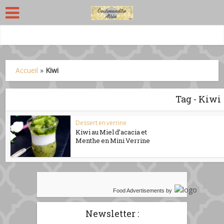
Accueil
»
Kiwi
Tag - Kiwi
Dessert en verrine
Kiwi au Miel d’acacia et
Menthe en Mini Verrine
Food Advertisements
by
Newsletter :