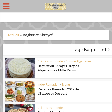
Accueil
»
Baghrir et Ghrayef
Tag - Baghrir et 
Crêpes du monde
•
Cuisine Algérienne
Baghrir ou Ghrayef Crêpes
Algériennes Mille Trous...
Index Ramadan
•
Menu
Recettes Ramadan 2022 de
l’Entrée au Dessert
Crêpes du monde