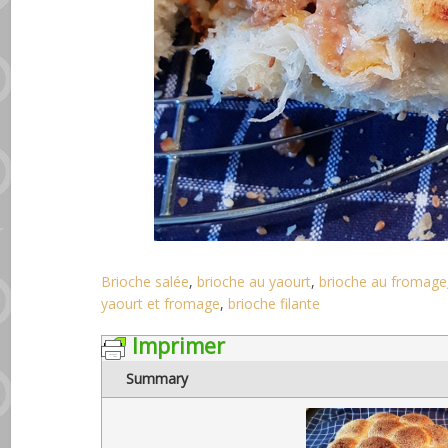
Brioche salée
,
brioche au yaourt
,
brioche au fromage
yaourt et fromage
,
brioche filante
Imprimer
Summary