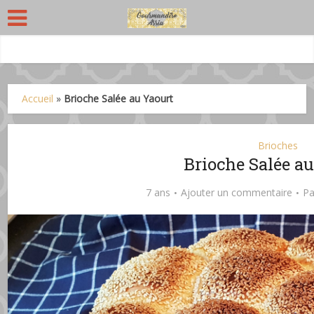
Accueil
»
Brioche Salée au Yaourt
Brioches
Brioche Salée a
7 ans
Ajouter un commentaire
P