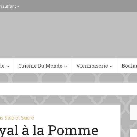
hauffant
de
Cuisine Du Monde
Viennoiserie
Boula
s Salé et Sucré
yal à la Pomme