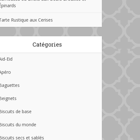
Épinards
Tarte Rustique aux Cerises
Catégories
Aid-Eid
Apéro
Baguettes
Beignets
Biscuits de base
Biscuits du monde
Biscuits secs et sablés