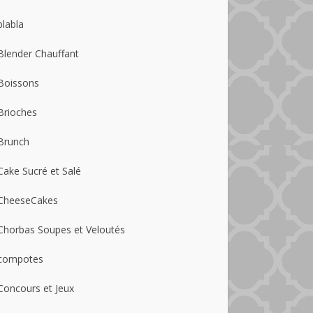
blabla
Blender Chauffant
Boissons
Brioches
Brunch
Cake Sucré et Salé
CheeseCakes
Chorbas Soupes et Veloutés
compotes
Concours et Jeux