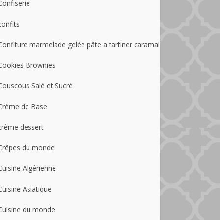
Confiserie
confits
Confiture marmelade gelée pâte a tartiner caramal
Cookies Brownies
Couscous Salé et Sucré
Crème de Base
crème dessert
Crêpes du monde
Cuisine Algérienne
Cuisine Asiatique
Cuisine du monde