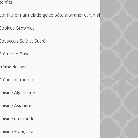
confits
Confiture marmelade gelée pâte a tartiner caramal
Cookies Brownies
Couscous Salé et Sucré
Crème de Base
crème dessert
Crêpes du monde
Cuisine Algérienne
Cuisine Asiatique
Cuisine du monde
Cuisine Française