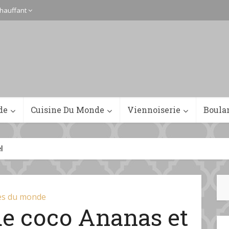
hauffant
de
Cuisine Du Monde
Viennoiserie
Boula
l
es du monde
 de coco Ananas et