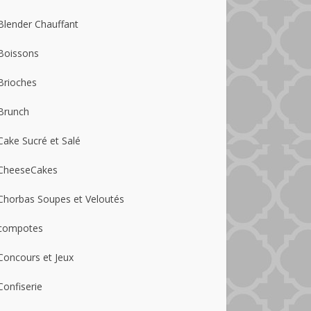
Blender Chauffant
Boissons
Brioches
Brunch
Cake Sucré et Salé
CheeseCakes
Chorbas Soupes et Veloutés
compotes
Concours et Jeux
Confiserie