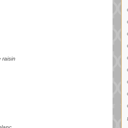
 raisin
blanc