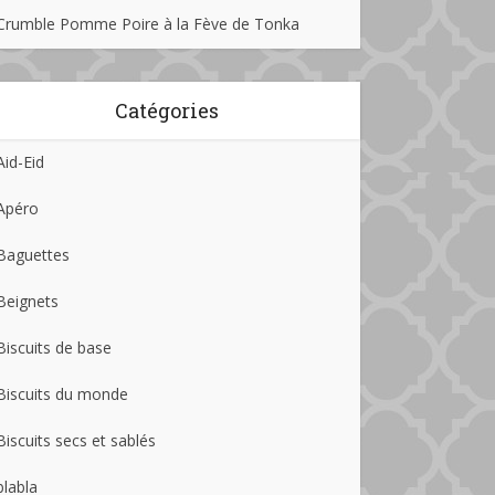
Crumble Pomme Poire à la Fève de Tonka
Catégories
Aid-Eid
Apéro
Baguettes
Beignets
Biscuits de base
Biscuits du monde
Biscuits secs et sablés
blabla