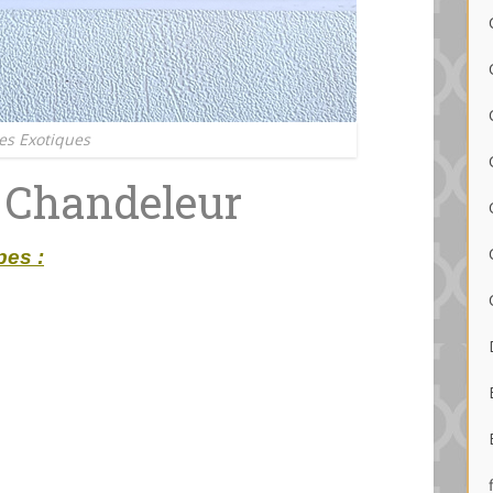
es Exotiques
a Chandeleur
pes :