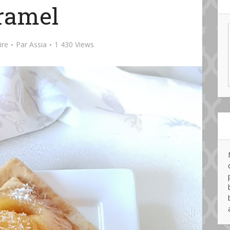
ramel
ire
Par
Assia
1 430 Views