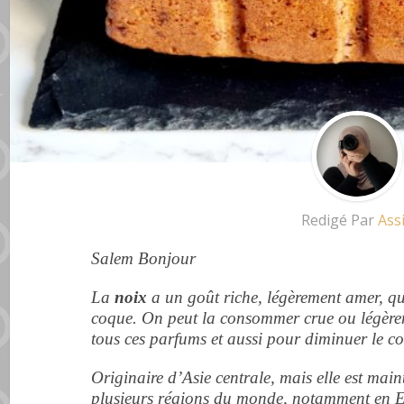
Redigé Par
Ass
Salem Bonjour
La
noix
a un goût riche, légèrement amer, qui
coque. On peut la consommer crue ou légèreme
tous ces parfums et aussi pour diminuer le c
Originaire d’Asie centrale, mais elle est main
plusieurs régions du monde, notamment en 