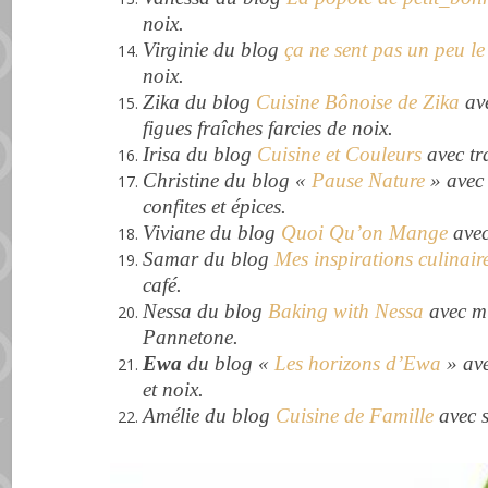
noix.
Virginie du blog
ça ne sent pas un peu le
noix.
Zika du blog
Cuisine Bônoise de Zika
ave
figues fraîches farcies de noix.
Irisa du blog
Cuisine et Couleurs
avec tr
Christine du blog «
Pause Nature
» avec 
confites et épices.
Viviane du blog
Quoi Qu’on Mange
avec
Samar du blog
Mes inspirations culinair
café.
Nessa du blog
Baking with Nessa
avec mu
Pannetone.
Ewa
du blog «
Les horizons d’Ewa
» ave
et noix.
Amélie du blog
Cuisine de Famille
avec s