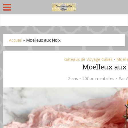
Accueil
»
Moelleux aux Noix
Gâteaux de Voyage Cakes
Moelle
•
Moelleux aux
2 ans
20Commentaires
Par
A