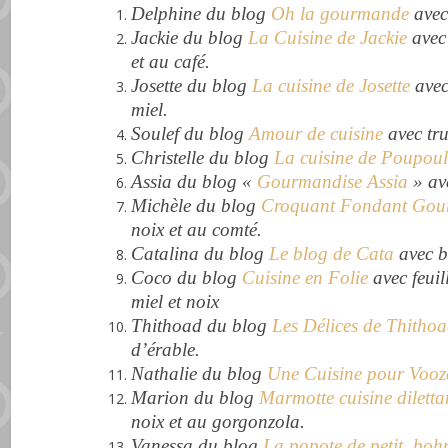
Delphine du blog
Oh la gourmande
avec 
Jackie du blog
La Cuisine de Jackie
avec
et au café.
Josette du blog
La cuisine de Josette
avec
miel.
Soulef du blog
Amour de cuisine
avec tru
Christelle du blog
La cuisine de Poupoul
Assia du blog «
Gourmandise Assia
» av
Michèle du blog
Croquant Fondant Go
noix et au comté.
Catalina du blog
Le blog de Cata
avec bi
Coco du blog
Cuisine en Folie
avec feuil
miel et noix
Thithoad du blog
Les Délices de Thitho
d’érable.
Nathalie du blog
Une Cuisine pour Voo
Marion du blog
Marmotte cuisine diletta
noix et au gorgonzola.
Vanessa du blog
La popote de petit_bo