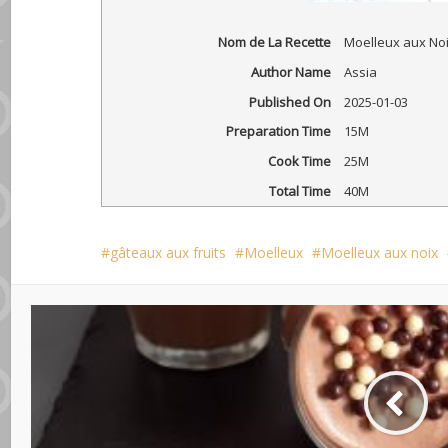
Nom de La Recette
Moelleux aux No
Author Name
Assia
Published On
2025-01-03
Preparation Time
15M
Cook Time
25M
Total Time
40M
gâteaux aux fruits
Moelleux
Moelleux aux noix