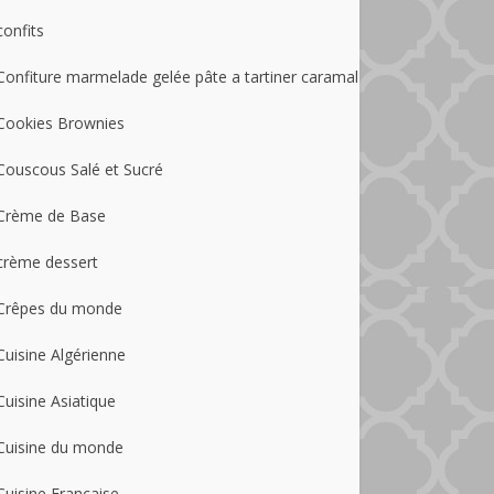
confits
Confiture marmelade gelée pâte a tartiner caramal
Cookies Brownies
Couscous Salé et Sucré
Crème de Base
crème dessert
Crêpes du monde
Cuisine Algérienne
Cuisine Asiatique
Cuisine du monde
Cuisine Française