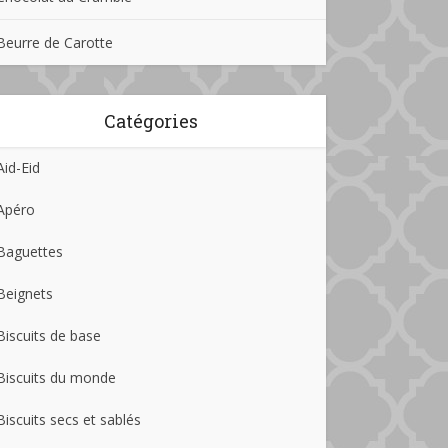
Beurre de Carotte
Catégories
Aid-Eid
Apéro
Baguettes
Beignets
Biscuits de base
Biscuits du monde
Biscuits secs et sablés