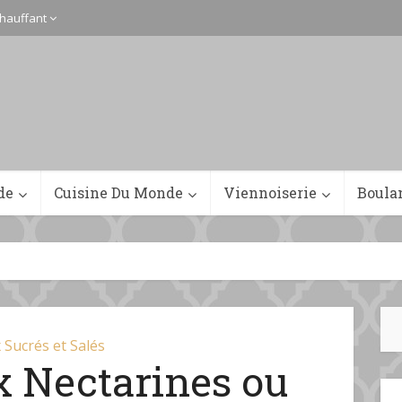
hauffant
de
Cuisine Du Monde
Viennoiserie
Boula
 Sucrés et Salés
x Nectarines ou