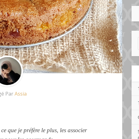
gé Par
Assia
 ce que je préfère le plus, les associer