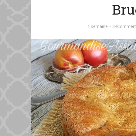
Bru
1 semaine
34Comment