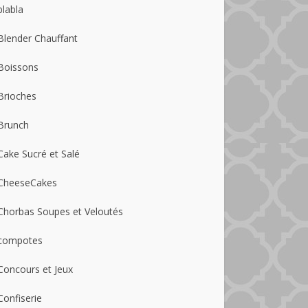
blabla
Blender Chauffant
Boissons
Brioches
Brunch
Cake Sucré et Salé
CheeseCakes
Chorbas Soupes et Veloutés
compotes
Concours et Jeux
Confiserie