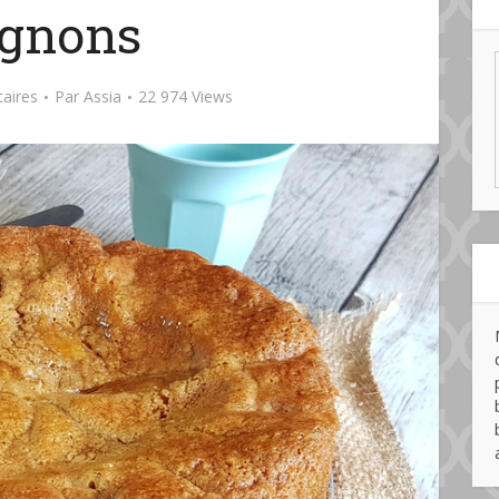
gnons
aires
Par
Assia
22 974 Views