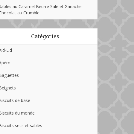
Sablés au Caramel Beurre Salé et Ganache
Chocolat au Crumble
Catégories
Aid-Eid
Apéro
Baguettes
Beignets
Biscuits de base
Biscuits du monde
Biscuits secs et sablés