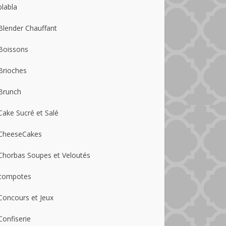
blabla
Blender Chauffant
Boissons
Brioches
Brunch
Cake Sucré et Salé
CheeseCakes
Chorbas Soupes et Veloutés
compotes
Concours et Jeux
Confiserie