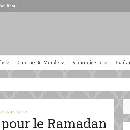
hauffant
de
Cuisine Du Monde
Viennoiserie
Boula
ne marocaine
 pour le Ramadan