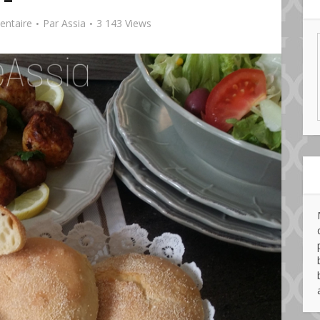
entaire
Par
Assia
3 143 Views