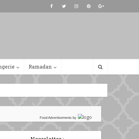
ngerie
Ramadan
Food Advertisements
by