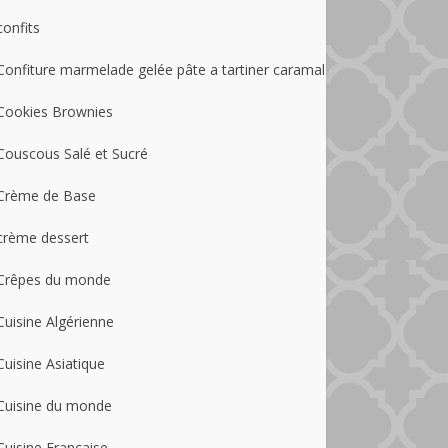
confits
Confiture marmelade gelée pâte a tartiner caramal
Cookies Brownies
Couscous Salé et Sucré
Crème de Base
crème dessert
Crêpes du monde
Cuisine Algérienne
Cuisine Asiatique
Cuisine du monde
Cuisine Française