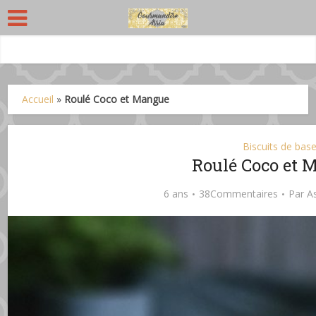
Accueil
»
Roulé Coco et Mangue
Biscuits de bas
Roulé Coco et 
6 ans
38Commentaires
Par
A