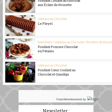
Fondant Coulant au chocolat
aux Éclats de Noisette
Gâteaux au Chocolat
Le Pleyel
Entremets
•
Gâteaux au Chocolat
•
Recettes de Recyc
Fondant Pomme Chocolat
en Pétales
Gâteaux au Chocolat
Fondant Cœur Coulant au
Chocolat et Gianduja
Food Advertisements
by
Newsletter :