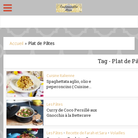
Accueil
»
Plat de Pâtes
Tag - Plat de P
Cuisine Italienne
Spaghettata aglio, olio e
peperoncino { Cuisine...
Les Pâtes
Curry de Coco Persillé aux
Gnocchis à la Betterave
Les Pâtes
•
Recette de Farah et Sara
•
Volailles