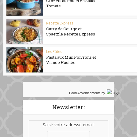
Crozets au Poulet en Sauce
Tomate
Recette Express
Curry de Courge et
Spaetzle Recette Express
Les Pâtes
Pasta aux Mini Poivrons et
Viande Hachée
Food Advertisements
by
Newsletter :
Saisir votre adresse email: