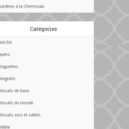
Sardines à la Chermoula
Catégories
Aid-Eid
Apéro
Baguettes
Beignets
Biscuits de base
Biscuits du monde
Biscuits secs et sablés
blabla