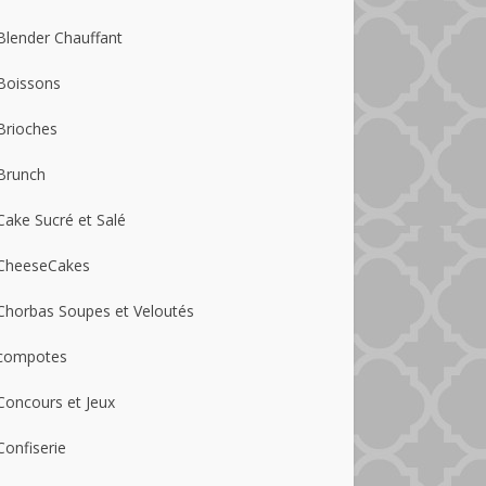
Blender Chauffant
Boissons
Brioches
Brunch
Cake Sucré et Salé
CheeseCakes
Chorbas Soupes et Veloutés
compotes
Concours et Jeux
Confiserie