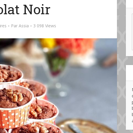
lat Noir
res
Par
Assia
3 098 Views