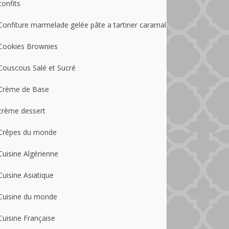
confits
Confiture marmelade gelée pâte a tartiner caramal
Cookies Brownies
Couscous Salé et Sucré
Crème de Base
crème dessert
Crêpes du monde
Cuisine Algérienne
Cuisine Asiatique
Cuisine du monde
Cuisine Française