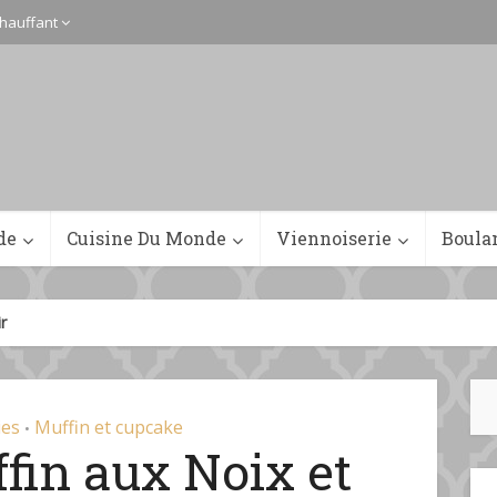
hauffant
de
Cuisine Du Monde
Viennoiserie
Boula
r
ies
Muffin et cupcake
•
fin aux Noix et