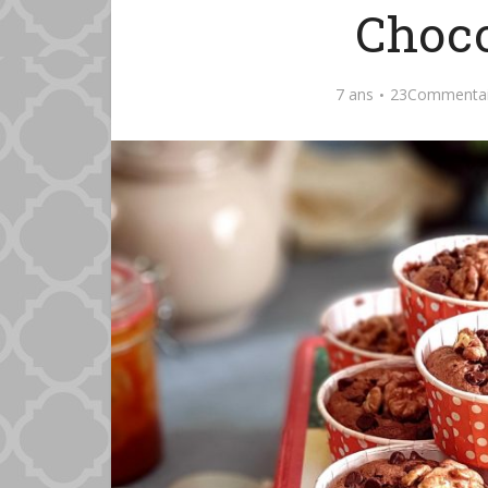
Choco
7 ans
23Commentai