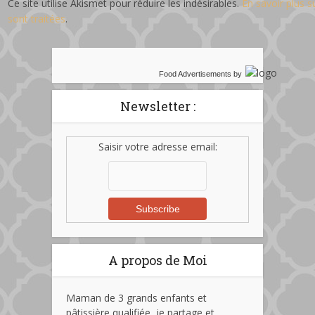
Ce site utilise Akismet pour réduire les indésirables.
En savoir plus 
sont traitées
.
Food Advertisements
by
Newsletter :
Saisir votre adresse email:
A propos de Moi
Maman de 3 grands enfants et
pâtissière qualifiée, je partage et