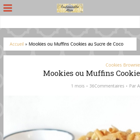
Accueil
»
Mookies ou Muffins Cookies au Sucre de Coco
Cookies Brownie
Mookies ou Muffins Cookie
1 mois
36Commentaires
Par
A