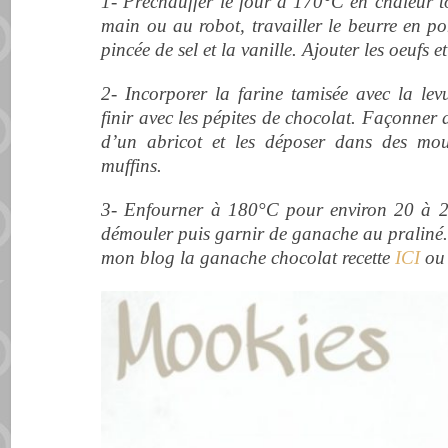
1- Préchauffer le four à 170°C en chaleur to
main ou au robot, travailler le beurre en p
pincée de sel et la vanille. Ajouter les oeufs 
2- Incorporer la farine tamisée avec la lev
finir avec les pépites de chocolat.
Façonner de
d’un abricot et les déposer dans des mo
muffins.
3- Enfourner à 180°C pour environ 20 à 25 
démouler puis garnir de ganache
au praliné.
mon blog la ganache chocolat recette
ICI
o