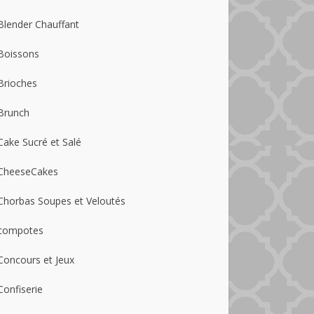
Blender Chauffant
Boissons
Brioches
Brunch
Cake Sucré et Salé
CheeseCakes
Chorbas Soupes et Veloutés
compotes
Concours et Jeux
Confiserie