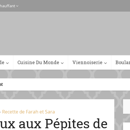
hauffant
de
Cuisine Du Monde
Viennoiserie
Boula
at
Recette de Farah et Sara
•
ux aux Pépites de