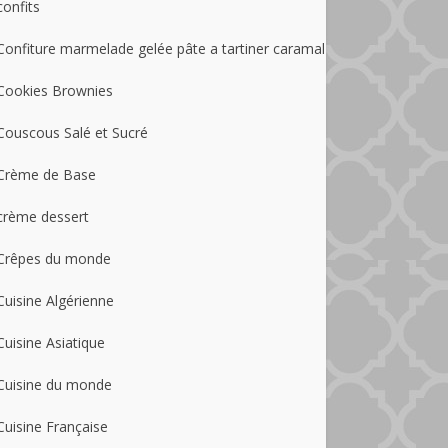
confits
Confiture marmelade gelée pâte a tartiner caramal
Cookies Brownies
Couscous Salé et Sucré
Crème de Base
crème dessert
Crêpes du monde
Cuisine Algérienne
Cuisine Asiatique
Cuisine du monde
Cuisine Française