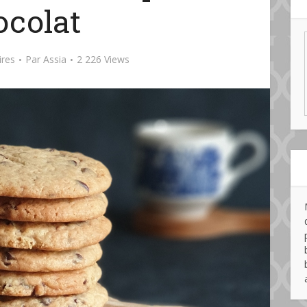
ocolat
res
Par
Assia
2 226 Views