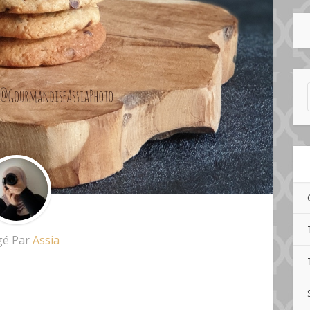
gé Par
Assia