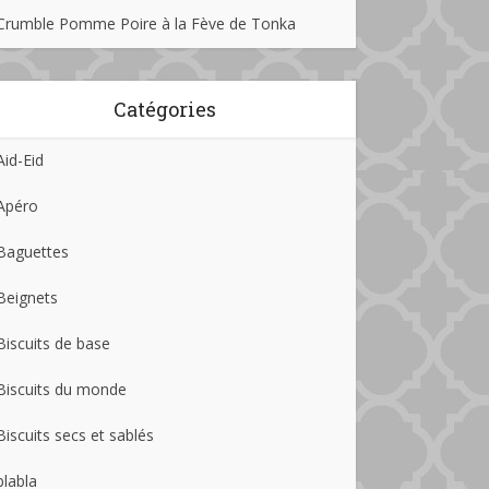
Crumble Pomme Poire à la Fève de Tonka
Catégories
Aid-Eid
Apéro
Baguettes
Beignets
Biscuits de base
Biscuits du monde
Biscuits secs et sablés
blabla