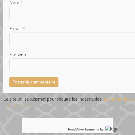
Nom
*
E-mail
*
Site web
Ce site utilise Akismet pour réduire les indésirables.
En savoir plus 
sont traitées
.
Food Advertisements
by