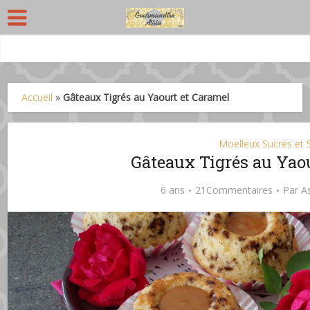
Accueil
»
Gâteaux Tigrés au Yaourt et Caramel
Moelleux Sucrés et 
Gâteaux Tigrés au Yao
6 ans
21Commentaires
Par
A