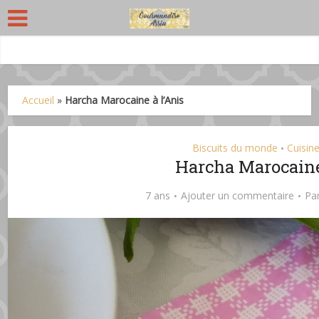
Accueil
»
Harcha Marocaine à l’Anis
Biscuits du monde
Cuisin
•
Harcha Marocaine
7 ans
Ajouter un commentaire
Pa