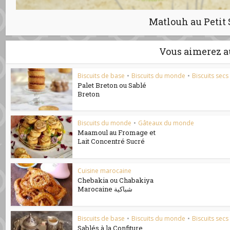
Matlouh au Petit 
Vous aimerez a
Biscuits de base
•
Biscuits du monde
•
Biscuits secs
Palet Breton ou Sablé
Breton
Biscuits du monde
•
Gâteaux du monde
Maamoul au Fromage et
Lait Concentré Sucré
Cuisine marocaine
Chebakia ou Chabakiya
Marocaine شباكية
Biscuits de base
•
Biscuits du monde
•
Biscuits secs
Sablés à la Confiture