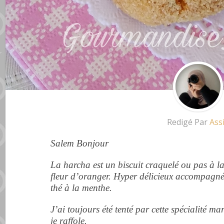
Redigé Par
Ass
Salem Bonjour
La harcha est un biscuit craquelé ou pas à l
fleur d’
oranger. H
yper
délicieux
accompagné 
thé à la menthe.
J’ai toujours été tenté par cette spécialité m
je raffole.