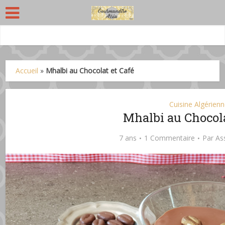
Accueil
»
Mhalbi au Chocolat et Café
Cuisine Algérien
Mhalbi au Chocola
7 ans
1 Commentaire
Par
As