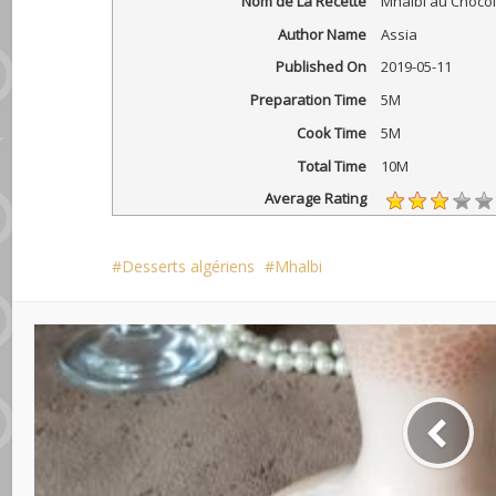
Nom de La Recette
Mhalbi au Chocol
Author Name
Assia
Published On
2019-05-11
Preparation Time
5M
Cook Time
5M
Total Time
10M
Average Rating
Desserts algériens
Mhalbi