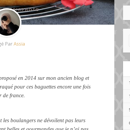
gé Par
Assia
 proposé en 2014 sur mon ancien blog et
craqué pour ces baguettes encore une fois
r de france.
les boulangers ne dévoilent pas leurs
ment belles et gourmandes que je n’ai pas