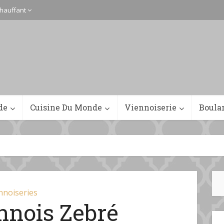
hauffant
de
Cuisine Du Monde
Viennoiserie
Boula
nnoiseries
nnois Zebré