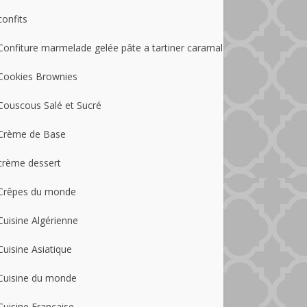
confits
Confiture marmelade gelée pâte a tartiner caramal
Cookies Brownies
Couscous Salé et Sucré
Crème de Base
crème dessert
Crêpes du monde
Cuisine Algérienne
Cuisine Asiatique
Cuisine du monde
Cuisine Française