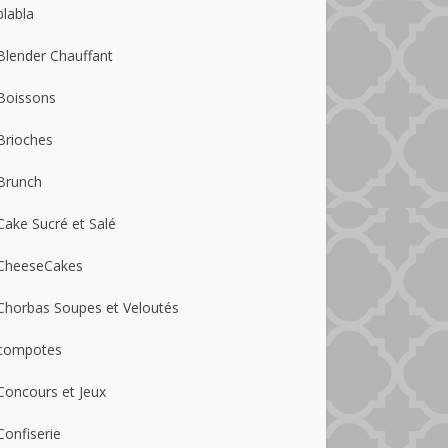
blabla
Blender Chauffant
Boissons
Brioches
Brunch
Cake Sucré et Salé
CheeseCakes
Chorbas Soupes et Veloutés
compotes
Concours et Jeux
Confiserie