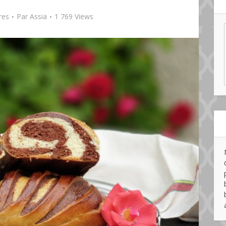
res
Par
Assia
1 769 Views