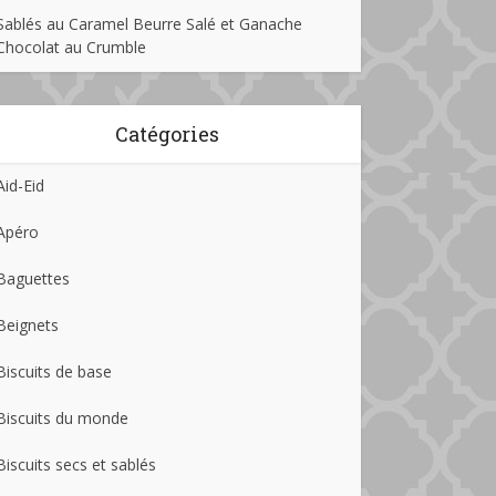
Sablés au Caramel Beurre Salé et Ganache
Chocolat au Crumble
Catégories
Aid-Eid
Apéro
Baguettes
Beignets
Biscuits de base
Biscuits du monde
Biscuits secs et sablés