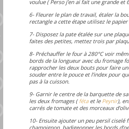
voulue ( Perso j’en ai fait une grande et
6- Fleurer le plan de travail, étaler la b
rectangle a cette étape utilisez le papier
7- Disposez la pate étalée sur une plaque
faites des petites, mettez trois par plaqu
8- Préchauffer le four à 280°C voir mêm
bords de la longueur avec du fromage fo
rapprocher les deux bouts pour faire un
souder entre le pouce et l’index pour qu
pas à la cuisson.
9- Garnir le centre de la barquette de s
les deux fromages (
féta
et le
Peynir
), e
carrés de tomate et des morceaux d’oliv
10- Ensuite ajouter un peu persil ciselé 
champignon, badigeonner les bords d’oeu