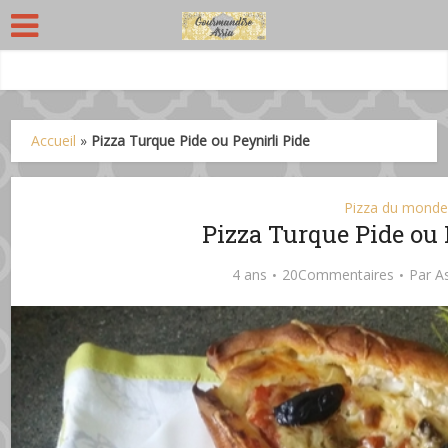
Accueil
»
Pizza Turque Pide ou Peynirli Pide
Pizza du mond
Pizza Turque Pide ou 
4 ans
20Commentaires
Par
A