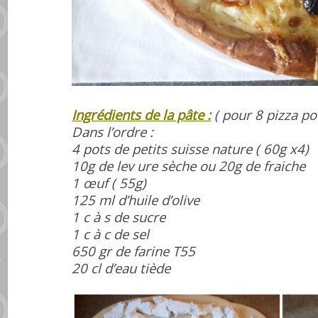
Ingrédients de la pâte :
( pour 8 pizza p
Dans l’ordre :
4 pots de petits suisse nature ( 60g x4)
10g de lev ure sèche ou 20g de fraiche
1 œuf ( 55g)
125 ml d’huile d’olive
1 c à s de sucre
1 c à c de sel
650 gr de farine T55
20 cl d’eau tiède