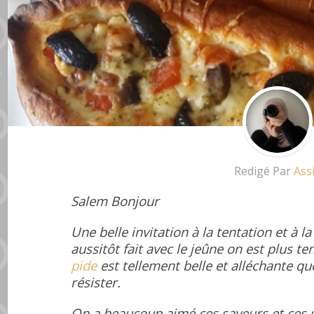
Redigé Par
Ass
Salem Bonjour
Une belle invitation à la tentation et à 
aussitôt fait avec le jeûne on est plus te
pide
est tellement belle et alléchante que
résister.
On a beaucoup aimé ces saveurs et ces g