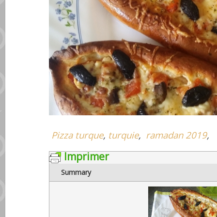
Pizza turque
,
turquie
,
ramadan 2019
,
Imprimer
Summary