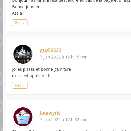
Bonjour Yasmina, il faut descendre en bas de la page et s’inscr
Bonne journée
Assia
Reply
guy59620
7 juin 2022 à 16 h 15 min
jolies pizzas et bonne garniture
excellent après-midi
Reply
Jauneyris
7 juin 2022 à 17 h 32 min