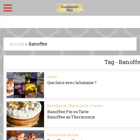
Accueil
»
Banoffee
Tag - Banoff
Index
Que faire avec la banane ?
Recettes au Thermomix
•
Tartes
Banoffee Pie ou Tarte
Banoffee au Thermomix
Dessert en verrine