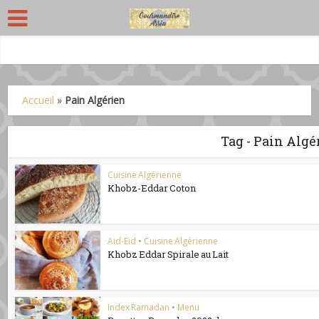
Accueil
»
Pain Algérien
Tag - Pain Algé
Cuisine Algérienne
Khobz-Eddar Coton
Aid-Eid
•
Cuisine Algérienne
Khobz Eddar Spirale au Lait
Index Ramadan
•
Menu