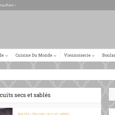
hauffant
de
Cuisine Du Monde
Viennoiserie
Boula
cuits secs et sablés
Aid-Eid
Biscuits secs et sablés
•