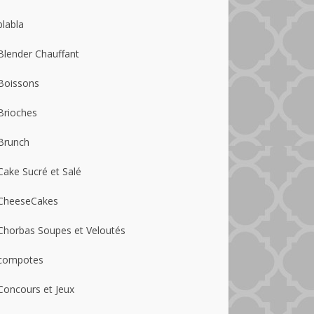
blabla
Blender Chauffant
Boissons
Brioches
Brunch
Cake Sucré et Salé
CheeseCakes
Chorbas Soupes et Veloutés
compotes
Concours et Jeux