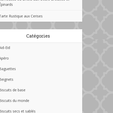
Épinards
Tarte Rustique aux Cerises
Catégories
Aid-Eid
Apéro
Baguettes
Beignets
Biscuits de base
Biscuits du monde
Biscuits secs et sablés