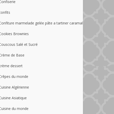
Confiserie
confits
Confiture marmelade gelée pâte a tartiner caramal
Cookies Brownies
Couscous Salé et Sucré
Crème de Base
crème dessert
Crêpes du monde
Cuisine Algérienne
Cuisine Asiatique
Cuisine du monde