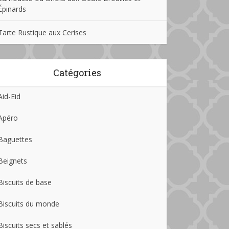
Épinards
Tarte Rustique aux Cerises
Catégories
Aid-Eid
Apéro
Baguettes
Beignets
Biscuits de base
Biscuits du monde
Biscuits secs et sablés