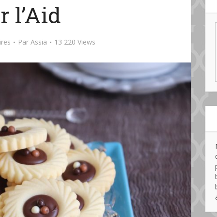
r l’Aid
res
Par
Assia
13 220 Views