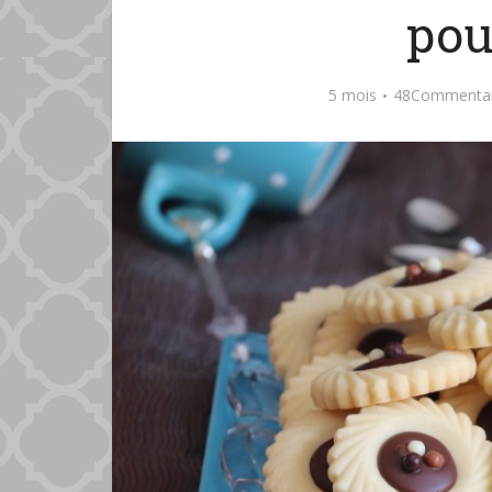
pou
5 mois
48Commentai