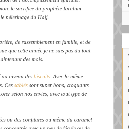
ore le sacrifice du prophète Ibrahim
 le pèlerinage du Hajj.
rière, de rassemblement en famille, et de
oue que cette année je ne suis pas du tout
maintenant des mois.
té au niveau des
biscuits
. Avec la même
ts.
Ces
sablés
sont super bons, croquants
corer selon nos envies, avec tout type de
.
ées ou des confitures ou même du caramel
us concentrés avec un peu de fécule ou de