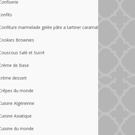
Confiserie
confits
Confiture marmelade gelée pâte a tartiner caramal
Cookies Brownies
Couscous Salé et Sucré
Crème de Base
crème dessert
Crêpes du monde
Cuisine Algérienne
Cuisine Asiatique
Cuisine du monde