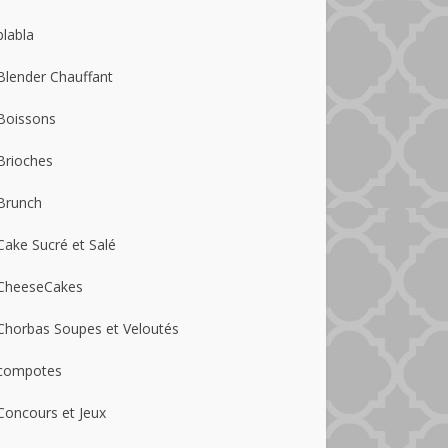
blabla
Blender Chauffant
Boissons
Brioches
Brunch
Cake Sucré et Salé
CheeseCakes
Chorbas Soupes et Veloutés
compotes
Concours et Jeux