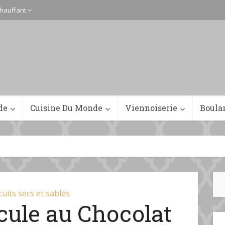
hauffant
de
Cuisine Du Monde
Viennoiserie
Boula
cuits secs et sablés
écule au Chocolat