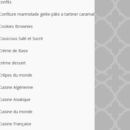
confits
Confiture marmelade gelée pâte a tartiner caramal
Cookies Brownies
Couscous Salé et Sucré
Crème de Base
crème dessert
Crêpes du monde
Cuisine Algérienne
Cuisine Asiatique
Cuisine du monde
Cuisine Française