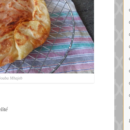
ouba Mhajeb
lité