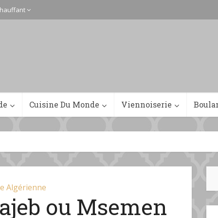
hauffant
de
Cuisine Du Monde
Viennoiserie
Boula
ne Algérienne
ajeb ou Msemen