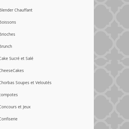
Blender Chauffant
Boissons
Brioches
Brunch
Cake Sucré et Salé
CheeseCakes
Chorbas Soupes et Veloutés
compotes
Concours et Jeux
Confiserie