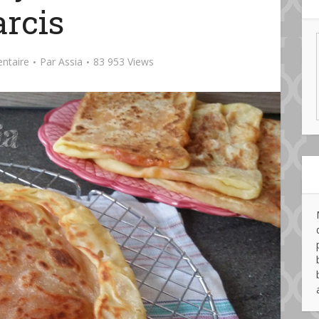
arcis
ntaire
Par
Assia
83 953 Views