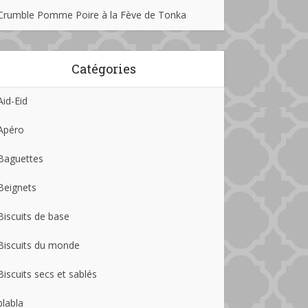
Crumble Pomme Poire à la Fève de Tonka
Catégories
Aid-Eid
Apéro
Baguettes
Beignets
Biscuits de base
Biscuits du monde
Biscuits secs et sablés
blabla