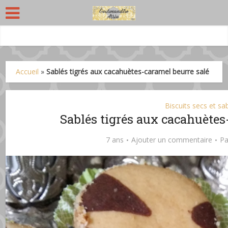
Accueil
»
Sablés tigrés aux cacahuètes-caramel beurre salé
Biscuits secs et sa
Sablés tigrés aux cacahuètes
7 ans
Ajouter un commentaire
P