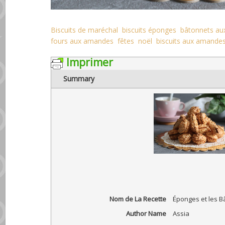
Biscuits de maréchal
biscuits éponges
bâtonnets a
fours aux amandes
fêtes
noël
biscuits aux amande
Imprimer
Summary
Nom de La Recette
Éponges et les 
Author Name
Assia