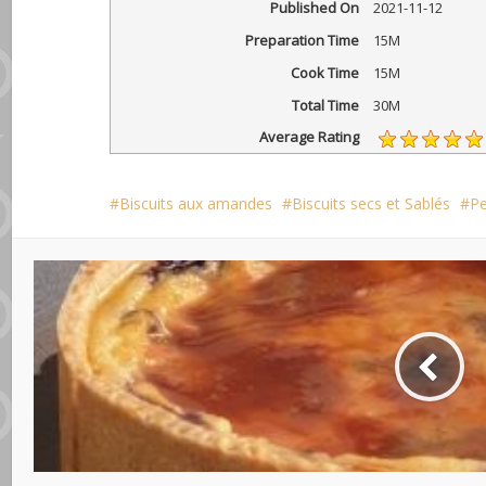
Published On
2021-11-12
Preparation Time
15M
Cook Time
15M
Total Time
30M
Average Rating
Biscuits aux amandes
Biscuits secs et Sablés
Pe