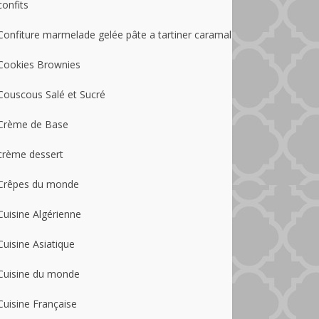
confits
Confiture marmelade gelée pâte a tartiner caramal
Cookies Brownies
Couscous Salé et Sucré
Crème de Base
crème dessert
Crêpes du monde
Cuisine Algérienne
Cuisine Asiatique
Cuisine du monde
Cuisine Française