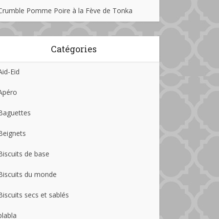
Crumble Pomme Poire à la Fève de Tonka
Catégories
Aid-Eid
Apéro
Baguettes
Beignets
Biscuits de base
Biscuits du monde
Biscuits secs et sablés
blabla