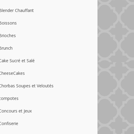
Blender Chauffant
Boissons
Brioches
Brunch
Cake Sucré et Salé
CheeseCakes
Chorbas Soupes et Veloutés
compotes
Concours et Jeux
Confiserie