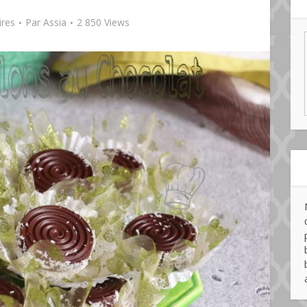
res
Par
Assia
2 850 Views