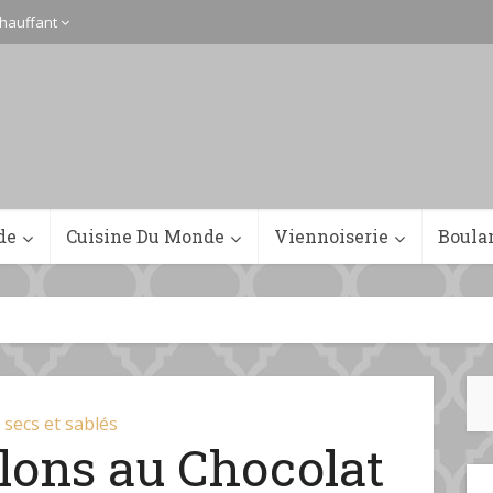
hauffant
de
Cuisine Du Monde
Viennoiserie
Boula
 secs et sablés
llons au Chocolat