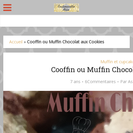
Accueil
»
Cooffin ou Muffin Chocolat aux Cookies
Muffin et cupcak
Cooffin ou Muffin Choco
7 ans
6Commentaires
Par
As