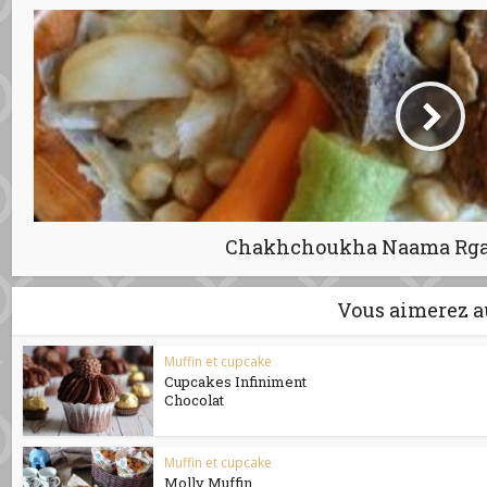
Chakhchoukha Naama Rgag
Vous aimerez a
Muffin et cupcake
Cupcakes Infiniment
Chocolat
Muffin et cupcake
Molly Muffin