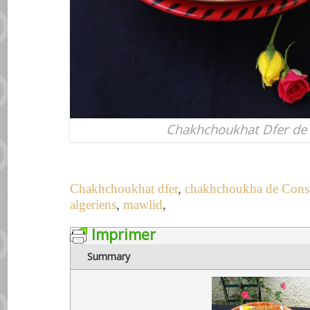
Chakhchoukhat Dfer de
Chakhchoukhat dfer
,
chakhchoukha de Const
algeriens
,
mawlid
,
Imprimer
Summary