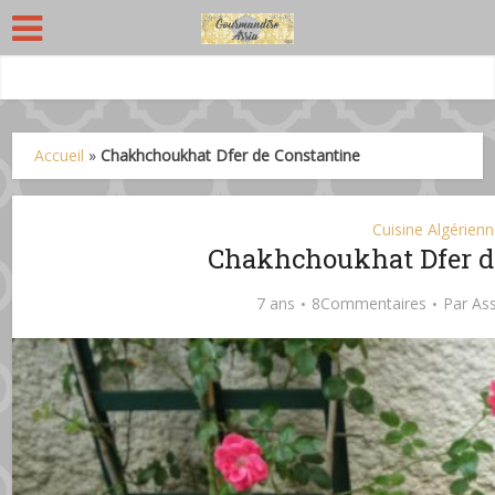
Accueil
»
Chakhchoukhat Dfer de Constantine
Cuisine Algérien
Chakhchoukhat Dfer d
7 ans
8Commentaires
Par
Ass