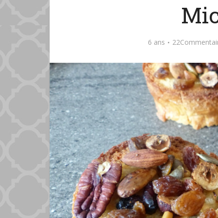
Mic
6 ans
22Commentai