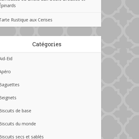
Épinards
Tarte Rustique aux Cerises
Catégories
Aid-Eid
Apéro
Baguettes
Beignets
Biscuits de base
Biscuits du monde
Biscuits secs et sablés