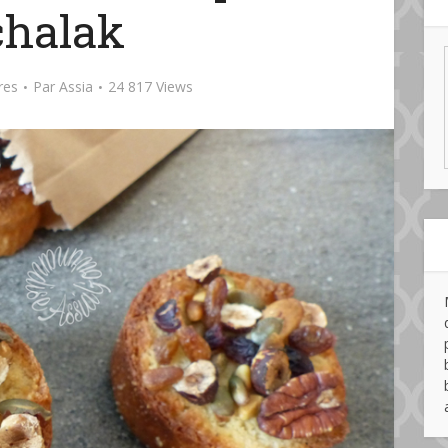
halak
res
Par
Assia
24 817 Views