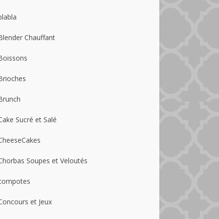
blabla
Blender Chauffant
Boissons
Brioches
Brunch
Cake Sucré et Salé
CheeseCakes
Chorbas Soupes et Veloutés
compotes
Concours et Jeux