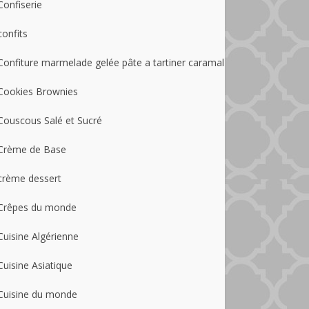
Confiserie
confits
Confiture marmelade gelée pâte a tartiner caramal
Cookies Brownies
Couscous Salé et Sucré
Crème de Base
crème dessert
Crêpes du monde
Cuisine Algérienne
Cuisine Asiatique
Cuisine du monde