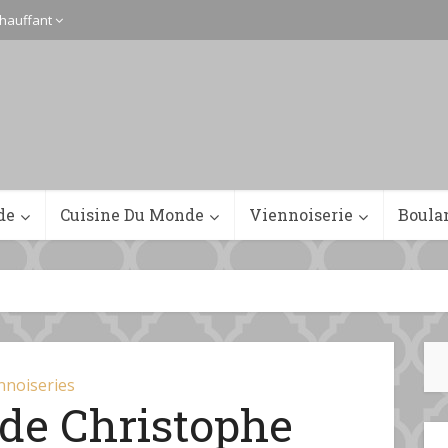
hauffant
de
Cuisine Du Monde
Viennoiserie
Boula
nnoiseries
 de Christophe